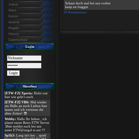
Schaut doch mal bei uns vorbei
Joinus
keep on fraggin
Wars
19 Kommentare
Kasse
Awards
Regeln
History
Datenschutz
Login
Shoutbox
[ETW-FZ] Xperia:
Holzi war
hier wie geht’s euch
[ETW-FZ] VR6:
Mal wieder
ein Hallo an euch Lieben hier
lassen und ich vermisse die
alten Zeiten! 😎
Webby:
Hallo Ihr lieben , ich
planet einen Retro ETW Server
.Bitte meldet euch bei mir
unter ETW@ziegel ei.net !!!
Sp1k3:
Lang ist's her .. spielt