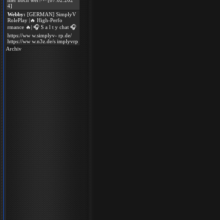
hier noch wer?^^ [07.02.202
4]
Webby:
[GERMAN] SimplyV
RolePlay |🔥 High-Perfo
rmance 🔥| 🎧 S a l t y chat 🎧
https://ww w.simplyv- rp.de/
https://ww w.n3z.de/s implyvrp
Archiv