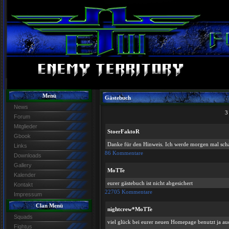
Menü
Gästebuch
News
3
Forum
Mitglieder
StoerFaktoR
Gbook
Danke für den Hinweis. Ich werde morgen mal scha
Links
86 Kommentare
Downloads
Gallery
MoTTe
Kalender
eurer gästebuch ist nicht abgesichert
Kontakt
22705 Kommentare
Impressum
Clan Menü
nightcrew*MoTTe
Squads
viel glück bei eurer neuen Homepage benutzt ja a
Fightus