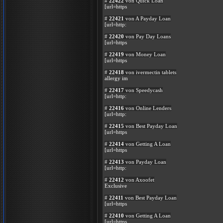
#
22422
von Quick Loan
[url=https
#
22421
von A Payday Loan
[url=http:
#
22420
von Pay Day Loans
[url=https
#
22419
von Money Loan
[url=https
#
22418
von ivermectin tablets
allergy im
#
22417
von Speedycash
[url=http:
#
22416
von Online Lenders
[url=http:
#
22415
von Best Payday Loan
[url=https
#
22414
von Getting A Loan
[url=https
#
22413
von Payday Loan
[url=http:
#
22412
von Axoofet
Exclusive
#
22411
von Best Payday Loan
[url=https
#
22410
von Getting A Loan
[url=https