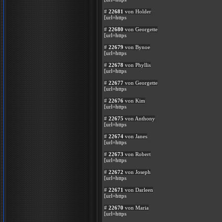
#
22681
von Holder
[url=https
#
22680
von Georgette
[url=https
#
22679
von Bynoe
[url=https
#
22678
von Phyllis
[url=https
#
22677
von Georgette
[url=https
#
22676
von Kim
[url=https
#
22675
von Anthony
[url=https
#
22674
von Janes
[url=https
#
22673
von Robert
[url=https
#
22672
von Joseph
[url=https
#
22671
von Darleen
[url=https
#
22670
von Maria
[url=https