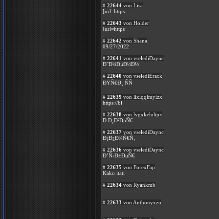
#
22644
von Lisa
[url=https
#
22643
von Holder
[url=https
#
22642
von Shana
09/27/2022
#
22641
von vselediDaync
Ð˜Ð¼ÐµÐ½Ð½
#
22640
von vselediErack
ÐŸÑ€Ð¸ ÑÑ
#
22639
von lixiqqlmyizx
https://bi
#
22638
von lygxkelulipx
Ð Ð¸Ð²ÐµÑ€
#
22637
von vselediDaync
Ð¡Ð¿Ð¾Ñ€Ñ‚
#
22636
von vselediDaync
Ð’Ñ‹Ð±ÐµÑ€
#
22635
von ForexFap
Kako itati
#
22634
von Ryankmb
#
22633
von Anthonyxzu