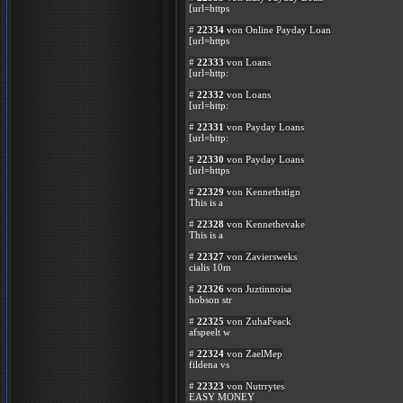
[url=https
#
22334
von Online Payday Loan
[url=https
#
22333
von Loans
[url=http:
#
22332
von Loans
[url=http:
#
22331
von Payday Loans
[url=http:
#
22330
von Payday Loans
[url=https
#
22329
von Kennethstign
This is a
#
22328
von Kennethevake
This is a
#
22327
von Zaviersweks
cialis 10m
#
22326
von Juztinnoisa
hobson str
#
22325
von ZuhaFeack
afspeelt w
#
22324
von ZaelMep
fildena vs
#
22323
von Nutrrytes
EASY MONEY