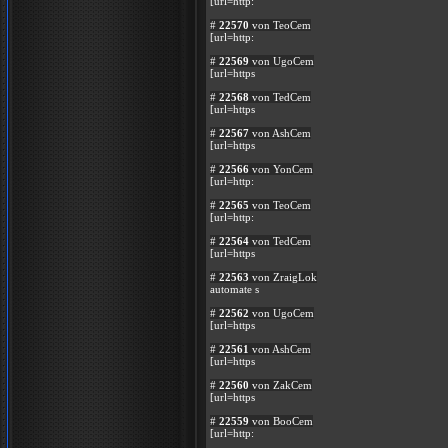
[url=http:
#
22570
von TeoCem
[url=http:
#
22569
von UgoCem
[url=https
#
22568
von TedCem
[url=https
#
22567
von AshCem
[url=https
#
22566
von YonCem
[url=http:
#
22565
von TeoCem
[url=http:
#
22564
von TedCem
[url=https
#
22563
von ZraigLok
automate s
#
22562
von UgoCem
[url=https
#
22561
von AshCem
[url=https
#
22560
von ZakCem
[url=https
#
22559
von BooCem
[url=http: