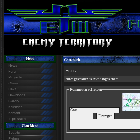
Menü
Gästebuch
News
MoTTe
Forum
Mitglieder
eurer gästebuch ist nicht abgesichert
Gbook
Links
Kommentar schreiben
Downloads
Gallery
Kalender
Kontakt
Impressum
Clan Menü
Squads
Fightus