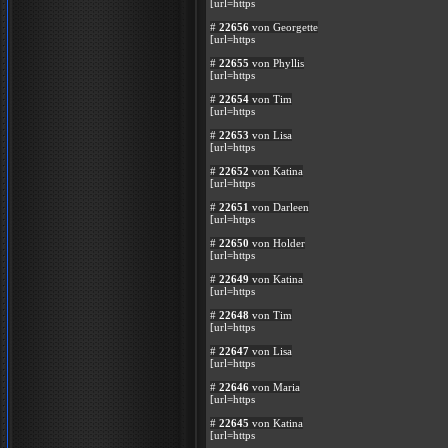
[url=https
#
22656
von Georgette
[url=https
#
22655
von Phyllis
[url=https
#
22654
von Tim
[url=https
#
22653
von Lisa
[url=https
#
22652
von Katina
[url=https
#
22651
von Darleen
[url=https
#
22650
von Holder
[url=https
#
22649
von Katina
[url=https
#
22648
von Tim
[url=https
#
22647
von Lisa
[url=https
#
22646
von Maria
[url=https
#
22645
von Katina
[url=https