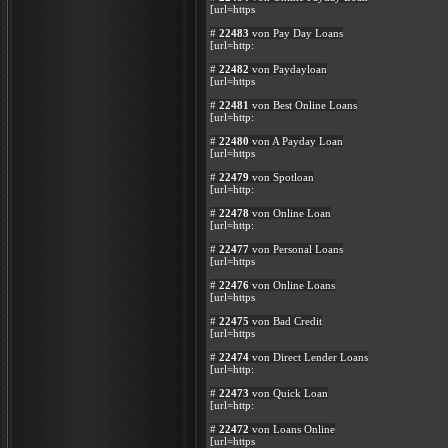
[url=https
#
22483
von Pay Day Loans
[url=http:
#
22482
von Paydayloan
[url=https
#
22481
von Best Online Loans
[url=http:
#
22480
von A Payday Loan
[url=https
#
22479
von Spotloan
[url=http:
#
22478
von Online Loan
[url=http:
#
22477
von Personal Loans
[url=https
#
22476
von Online Loans
[url=https
#
22475
von Bad Credit
[url=https
#
22474
von Direct Lender Loans
[url=http:
#
22473
von Quick Loan
[url=http:
#
22472
von Loans Online
[url=https