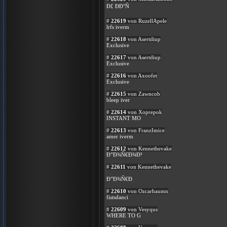
Ð£ ÐÐ°Ñ
#
22619
von RuzellApele
lrfs iverm
#
22618
von Asertdiup
Exclusive
#
22617
von Asertdiup
Exclusive
#
22616
von Axoofet
Exclusive
#
22615
von Zawncob
bleep iver
#
22614
von Xoprepok
INSTANT MO
#
22613
von FranzImice
amer iverm
#
22612
von Kennethevake
Ð”Ð¾Ñ€Ð¾Ð³
#
22611
von Kennethevake
Ð”Ð¾Ñ€Ð
#
22610
von Ozcarhaumn
fistsdanci
#
22609
von Vesyqus
WHERE TO G