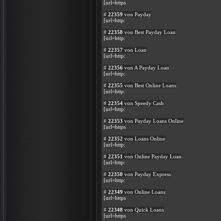
[url=https
#
22359
von Payday
[url=http:
#
22358
von Best Payday Loan
[url=http:
#
22357
von Loan
[url=http:
#
22356
von A Payday Loan
[url=http:
#
22355
von Best Online Loans
[url=http:
#
22354
von Speedy Cash
[url=http:
#
22353
von Payday Loans Online
[url=https
#
22352
von Loans Online
[url=http:
#
22351
von Online Payday Loan
[url=http:
#
22350
von Payday Express
[url=http:
#
22349
von Online Loans
[url=https
#
22348
von Quick Loans
[url=https