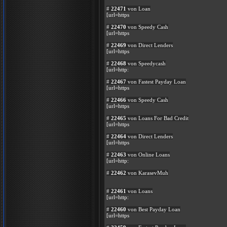
#
22471
von Loan
[url=https
#
22470
von Speedy Cash
[url=https
#
22469
von Direct Lenders
[url=https
#
22468
von Speedycash
[url=http:
#
22467
von Fastest Payday Loan
[url=https
#
22466
von Speedy Cash
[url=https
#
22465
von Loans For Bad Credit
[url=https
#
22464
von Direct Lenders
[url=https
#
22463
von Online Loans
[url=http:
#
22462
von KarasevMuh
#
22461
von Loans
[url=http:
#
22460
von Best Payday Loan
[url=https