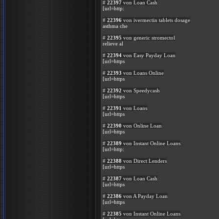
#
22397
von Loan Cash
[url=http:
#
22396
von ivermectin tablets dosage
asthma che
#
22395
von generic stromectol
relieve al
#
22394
von Easy Payday Loan
[url=https
#
22393
von Loans Online
[url=https
#
22392
von Speedycash
[url=https
#
22391
von Loans
[url=https
#
22390
von Online Loan
[url=https
#
22389
von Instant Online Loans
[url=http:
#
22388
von Direct Lenders
[url=https
#
22387
von Loan Cash
[url=https
#
22386
von A Payday Loan
[url=https
#
22385
von Instant Online Loans