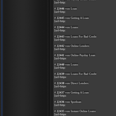
[url=http:
#
22446
von Loan
[url=http:
#
22445
von Getting A Loan
[url=http:
#
22444
von Loans
[url=http:
#
22443
von Loans For Bad Credit
[url=http:
#
22442
von Online Lenders
[url=http:
#
22441
von Online Payday Loan
[url=https
#
22440
von Loans
[url=http:
#
22439
von Loans For Bad Credit
[url=https
#
22438
von Direct Lenders
[url=https
#
22437
von Getting A Loan
[url=https
#
22436
von Spotloan
[url=http:
#
22435
von Instant Online Loans
[url=https