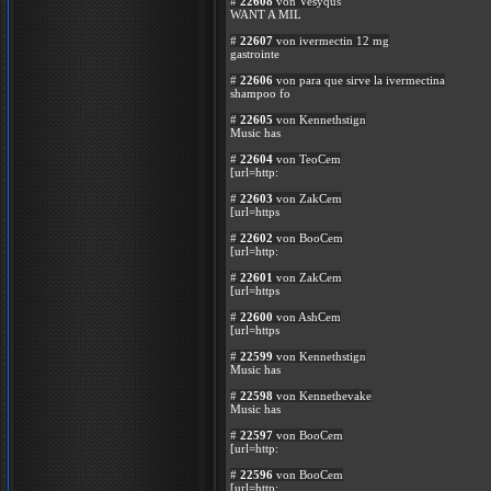
#
22608
von Vesyqus
WANT A MIL
#
22607
von ivermectin 12 mg
gastrointe
#
22606
von para que sirve la ivermectina
shampoo fo
#
22605
von Kennethstign
Music has
#
22604
von TeoCem
[url=http:
#
22603
von ZakCem
[url=https
#
22602
von BooCem
[url=http:
#
22601
von ZakCem
[url=https
#
22600
von AshCem
[url=https
#
22599
von Kennethstign
Music has
#
22598
von Kennethevake
Music has
#
22597
von BooCem
[url=http:
#
22596
von BooCem
[url=http: