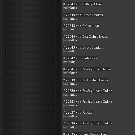
#
22347
von Getting A Loan
[url=https
#
22346
von Direct Lenders
[url=https
#
22345
von Online Loan
[url=http:
#
22344
von Best Online Loans
[url=https
#
22343
von Direct Lenders
[url=http:
#
22342
von Cash Loan
[url=http:
#
22341
von Payday Loan Online
[url=https
#
22340
von Best Online Loans
[url=https
#
22339
von Payday Loans Online
[url=https
#
22338
von Payday Loans Online
[url=https
#
22337
von Payday
[url=https
#
22336
von Payday Loans Online
[url=https
#
22335
von Easy Payday Loan