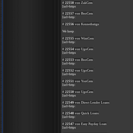
#
22558
von ZakCem
[url=https
#
22557
von BooCem
[url=http:
#
22556
von Kennethstign
We keep
#
22555
von WimCem
[url=http:
#
22554
von UgoCem
[url=https
#
22553
von BooCem
[url=http:
#
22552
von UgoCem
[url=https
#
22551
von YonCem
[url=http:
#
22550
von UgoCem
[url=https
#
22549
von Direct Lender Loans
[url=http:
#
22548
von Quick Loans
[url=http:
#
22547
von Easy Payday Loan
[url=https