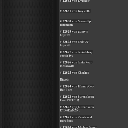
#
22632
von Dylanqbt
#
22631
von Kayleelhl
#
22630
von Stezendip
teitemann
#
22629
von gvntym
https://bi
#
22628
von oedxwv
https://bi
#
22627
von Jazierbleap
ozenir ive
#
22626
von JazierReuri
moskowitz
#
22625
von Charliqs
Bitcoin
#
22624
von lifemoyCew
But, I rec
#
22623
von burenokcon
Ð—Ð°ÐºÐ°Ð¶
#
22622
von burenokcon
Ð˜Ð¼ÐµÑŽÑ‚
#
22621
von Zanrickcal
tsars does
#
22620
von MichaelBoons