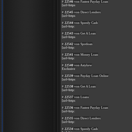
#
22546
von Fastest Payday Loan
[url=https
#
22545
von Direct Lenders
[url=https
#
22544
von Speedy Cash
[url=http:
#
22543
von Get A Loan
[url=https
#
22542
von Spotloan
[url=http:
#
22541
von Money Loan
[url=http:
#
22540
von Astykew
Exclusive
#
22539
von Payday Loan Online
[url=https
#
22538
von Get A Loan
[url=http:
#
22537
von Loans
[url=https
#
22536
von Fastest Payday Loan
[url=http:
#
22535
von Direct Lenders
[url=http:
#
22534
von Speedy Cash