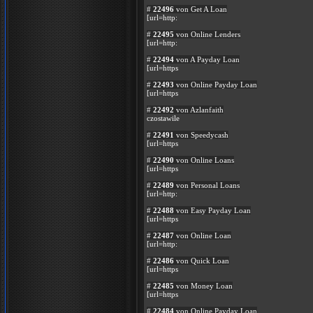
#
22496
von Get A Loan
[url=http:
#
22495
von Online Lenders
[url=http:
#
22494
von A Payday Loan
[url=https
#
22493
von Online Payday Loan
[url=https
#
22492
von Azlanfaith
czostawile
#
22491
von Speedycash
[url=https
#
22490
von Online Loans
[url=https
#
22489
von Personal Loans
[url=http:
#
22488
von Easy Payday Loan
[url=https
#
22487
von Online Loan
[url=http:
#
22486
von Quick Loan
[url=https
#
22485
von Money Loan
[url=https
#
22484
von Online Payday Loan