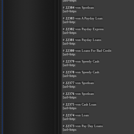
[url=https
#
22384
von Spotloan
[url=https
#
22383
von A Payday Loan
[url=http:
#
22382
von Payday Express
[url=https
#
22381
von Payday Loans
[url=http:
#
22380
von Loans For Bad Credit
[url=http:
#
22379
von Speedy Cash
[url=http:
#
22378
von Speedy Cash
[url=https
#
22377
von Spotloan
[url=http:
#
22376
von Spotloan
[url=https
#
22375
von Cash Loan
[url=https
#
22374
von Loan
[url=http:
#
22373
von Pay Day Loans
[url=https