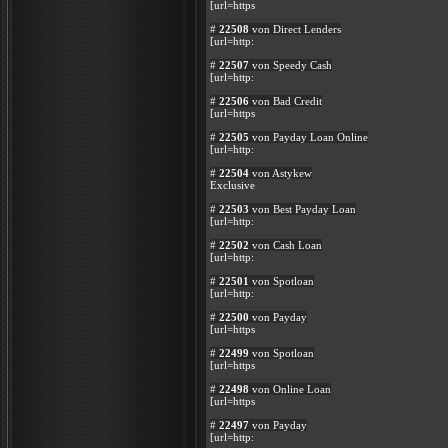
[url=https
#
22508
von Direct Lenders
[url=http:
#
22507
von Speedy Cash
[url=http:
#
22506
von Bad Credit
[url=https
#
22505
von Payday Loan Online
[url=http:
#
22504
von Astykew
Exclusive
#
22503
von Best Payday Loan
[url=http:
#
22502
von Cash Loan
[url=http:
#
22501
von Spotloan
[url=http:
#
22500
von Payday
[url=https
#
22499
von Spotloan
[url=https
#
22498
von Online Loan
[url=https
#
22497
von Payday
[url=http: