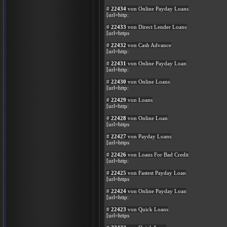
#
22434
von Online Payday Loans
[url=http:
#
22433
von Direct Lender Loans
[url=https
#
22432
von Cash Advance
[url=http:
#
22431
von Online Payday Loan
[url=http:
#
22430
von Online Loans
[url=http:
#
22429
von Loans
[url=http:
#
22428
von Online Loan
[url=https
#
22427
von Payday Loans
[url=https
#
22426
von Loans For Bad Credit
[url=http:
#
22425
von Fastest Payday Loan
[url=https
#
22424
von Online Payday Loan
[url=http:
#
22423
von Quick Loans
[url=https