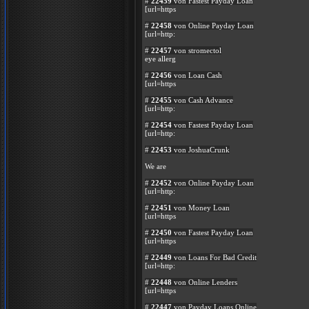
#
22459
von Fastest Payday Loan
[url=https
#
22458
von Online Payday Loan
[url=http:
#
22457
von stromectol
eye allerg
#
22456
von Loan Cash
[url=https
#
22455
von Cash Advance
[url=http:
#
22454
von Fastest Payday Loan
[url=http:
#
22453
von JoshuaCrunk
We are
#
22452
von Online Payday Loan
[url=http:
#
22451
von Money Loan
[url=https
#
22450
von Fastest Payday Loan
[url=https
#
22449
von Loans For Bad Credit
[url=http:
#
22448
von Online Lenders
[url=https
#
22447
von Payday Loans Online