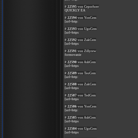
#
22595
von Ceporlwer
QUICKLY EA
#
22594
von YonCem
[url=http:
#
22593
von UgoCem
[url=https
#
22592
von ZakCem
[url=https
#
22591
von Zillyrew
formovanie
#
22590
von AshCem
[url=https
#
22589
von TeoCem
[url=http:
#
22588
von ZakCem
[url=https
#
22587
von TedCem
[url=https
#
22586
von YonCem
[url=http:
#
22585
von AshCem
[url=https
#
22584
von UgoCem
[url=https