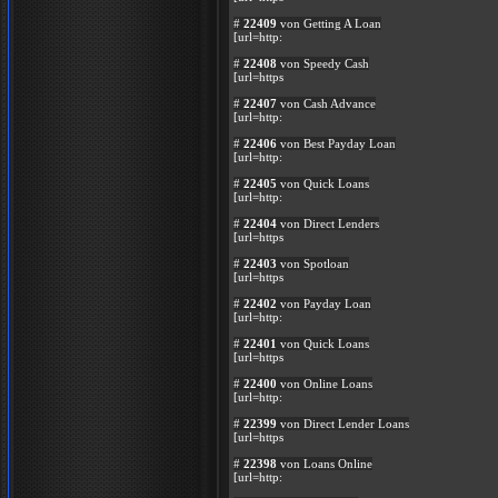
#
22409
von Getting A Loan
[url=http:
#
22408
von Speedy Cash
[url=https
#
22407
von Cash Advance
[url=http:
#
22406
von Best Payday Loan
[url=http:
#
22405
von Quick Loans
[url=http:
#
22404
von Direct Lenders
[url=https
#
22403
von Spotloan
[url=https
#
22402
von Payday Loan
[url=http:
#
22401
von Quick Loans
[url=https
#
22400
von Online Loans
[url=http:
#
22399
von Direct Lender Loans
[url=https
#
22398
von Loans Online
[url=http: