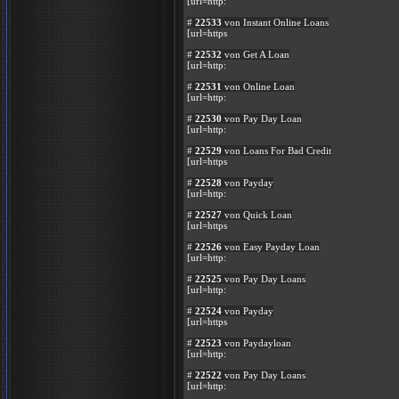
[url=http:
#
22533
von Instant Online Loans
[url=https
#
22532
von Get A Loan
[url=http:
#
22531
von Online Loan
[url=http:
#
22530
von Pay Day Loan
[url=http:
#
22529
von Loans For Bad Credit
[url=https
#
22528
von Payday
[url=http:
#
22527
von Quick Loan
[url=https
#
22526
von Easy Payday Loan
[url=http:
#
22525
von Pay Day Loans
[url=http:
#
22524
von Payday
[url=https
#
22523
von Paydayloan
[url=http:
#
22522
von Pay Day Loans
[url=http: