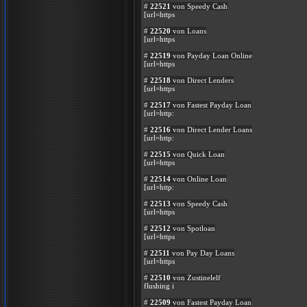
#
22521
von Speedy Cash
[url=https
#
22520
von Loans
[url=https
#
22519
von Payday Loan Online
[url=https
#
22518
von Direct Lenders
[url=https
#
22517
von Fastest Payday Loan
[url=http:
#
22516
von Direct Lender Loans
[url=http:
#
22515
von Quick Loan
[url=https
#
22514
von Online Loan
[url=http:
#
22513
von Speedy Cash
[url=https
#
22512
von Spotloan
[url=https
#
22511
von Pay Day Loans
[url=https
#
22510
von Zustinelelf
flushing i
#
22509
von Fastest Payday Loan