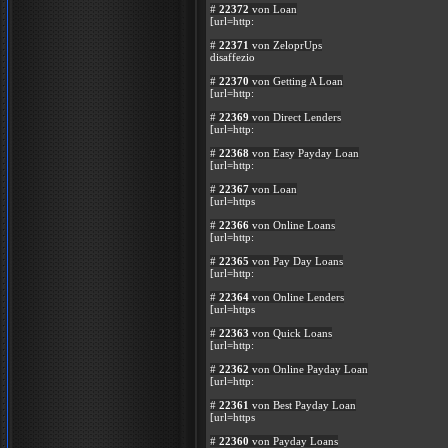
#
22372
von Loan
[url=http:
#
22371
von ZeloprUps
disaffezio
#
22370
von Getting A Loan
[url=http:
#
22369
von Direct Lenders
[url=http:
#
22368
von Easy Payday Loan
[url=http:
#
22367
von Loan
[url=https
#
22366
von Online Loans
[url=http:
#
22365
von Pay Day Loans
[url=http:
#
22364
von Online Lenders
[url=https
#
22363
von Quick Loans
[url=http:
#
22362
von Online Payday Loan
[url=http:
#
22361
von Best Payday Loan
[url=https
#
22360
von Payday Loans