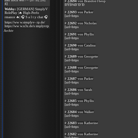
hier noch wer?^^ [07.02.202
#
22694
von BrandonTheop
4]
ÐŸÐ¾Ð´Ð´Ð
Webby:
[GERMAN] SimplyV
#
22693
von Parker
RolePlay |🔥 High-Perfo
[url=https
rmance 🔥| 🎧 S a l t y chat 🎧
https://ww w.simplyv- rp.de/
#
22692
von Nicholas
https://ww w.n3z.de/s implyvrp
[url=https
Archiv
#
22691
von Phyllis
[url=https
#
22690
von Catalina
[url=https
#
22689
von Georgette
[url=https
#
22688
von Georgette
[url=https
#
22687
von Parker
[url=https
#
22686
von Sarah
[url=https
#
22685
von Phyllis
[url=https
#
22684
von Walker
[url=https
#
22683
von Katherine
[url=https
#
22682
von Katherine
[url=https