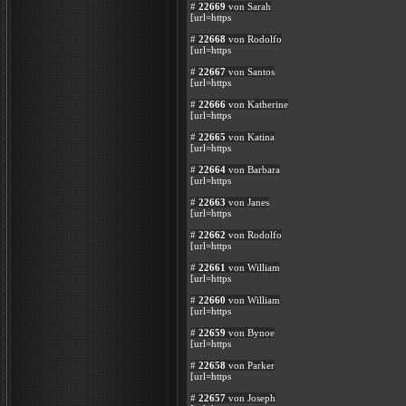
#
22669
von Sarah
[url=https
#
22668
von Rodolfo
[url=https
#
22667
von Santos
[url=https
#
22666
von Katherine
[url=https
#
22665
von Katina
[url=https
#
22664
von Barbara
[url=https
#
22663
von Janes
[url=https
#
22662
von Rodolfo
[url=https
#
22661
von William
[url=https
#
22660
von William
[url=https
#
22659
von Bynoe
[url=https
#
22658
von Parker
[url=https
#
22657
von Joseph