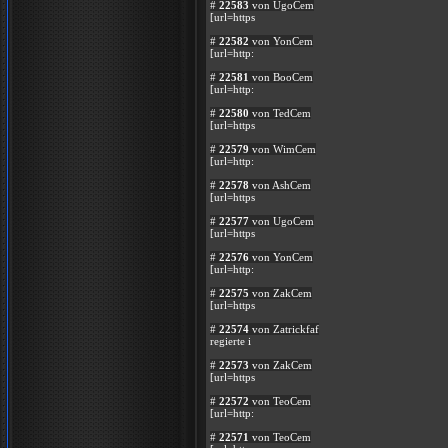
#
22583
von UgoCem
[url=https
#
22582
von YonCem
[url=http:
#
22581
von BooCem
[url=http:
#
22580
von TedCem
[url=https
#
22579
von WimCem
[url=http:
#
22578
von AshCem
[url=https
#
22577
von UgoCem
[url=https
#
22576
von YonCem
[url=http:
#
22575
von ZakCem
[url=https
#
22574
von Zatrickfaf
regierte i
#
22573
von ZakCem
[url=https
#
22572
von TeoCem
[url=http:
#
22571
von TeoCem