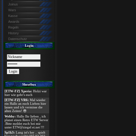
Joinus
Wars
Kasse
Awards
Regeln
History
Datenschutz
Login
Shoutbox
[ETW-FZ] Xperia:
Holzi war
hier wie geht’s euch
[ETW-FZ] VR6:
Mal wieder
ein Hallo an euch Lieben hier
lassen und ich vermisse die
alten Zeiten! 😎
Webby:
Hallo Ihr lieben , ich
planet einen Retro ETW Server
.Bitte meldet euch bei mir
unter ETW@ziegel ei.net !!!
Sp1k3:
Lang ist's her .. spielt