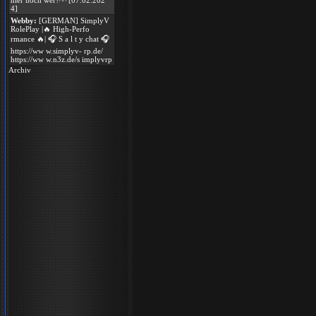
hier noch wer?^^ [07.02.202
4]
Webby:
[GERMAN] SimplyV
RolePlay |🔥 High-Perfo
rmance 🔥| 🎧 S a l t y chat 🎧
https://ww w.simplyv- rp.de/
https://ww w.n3z.de/s implyvrp
Archiv