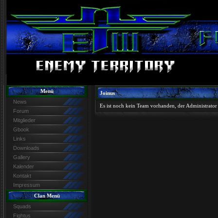
Menü
Joinus
News
Es ist noch kein Team vorhanden, der Administrator
Forum
Mitglieder
Gbook
Links
Downloads
Gallery
Kalender
Kontakt
Impressum
Clan Menü
Squads
Fightus