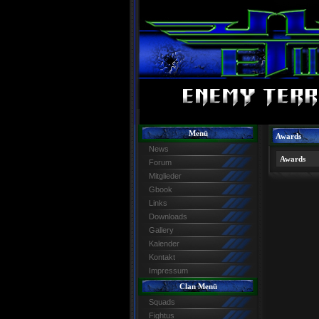
Menü
Awards
News
Awards
Forum
Mitglieder
Gbook
Links
Downloads
Gallery
Kalender
Kontakt
Impressum
Clan Menü
Squads
Fightus