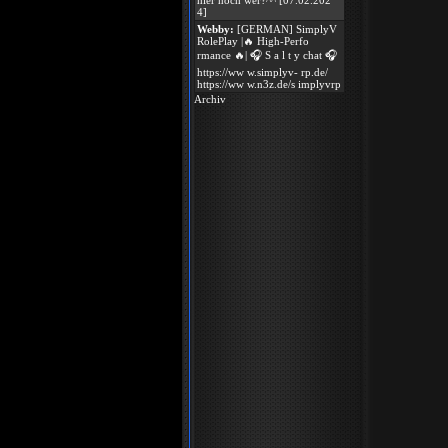
hier noch wer?^^ [07.02.202
4]
Webby:
[GERMAN] SimplyV
RolePlay |🔥 High-Perfo
rmance 🔥| 🎧 S a l t y chat 🎧
https://ww w.simplyv- rp.de/
https://ww w.n3z.de/s implyvrp
Archiv