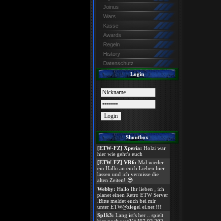
Joinus
Wars
Kasse
Awards
Regeln
History
Datenschutz
Login
Shoutbox
[ETW-FZ] Xperia:
Holzi war
hier wie geht’s euch
[ETW-FZ] VR6:
Mal wieder
ein Hallo an euch Lieben hier
lassen und ich vermisse die
alten Zeiten! 😎
Webby:
Hallo Ihr lieben , ich
planet einen Retro ETW Server
.Bitte meldet euch bei mir
unter ETW@ziegel ei.net !!!
Sp1k3:
Lang ist's her .. spielt