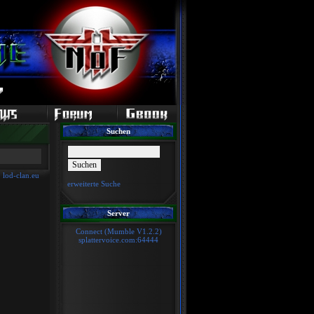
Suchen
)
lod-clan.eu
erweiterte Suche
Server
Connect (Mumble V1.2.2)
splattervoice.com:64444