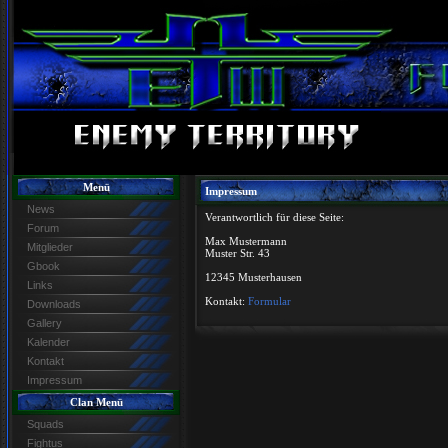
Menü
Impressum
News
Verantwortlich für diese Seite:
Forum
Max Mustermann
Mitglieder
Muster Str. 43
Gbook
12345 Musterhausen
Links
Kontakt:
Formular
Downloads
Gallery
Kalender
Kontakt
Impressum
Clan Menü
Squads
Fightus