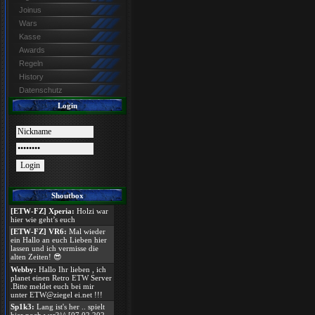
Joinus
Wars
Kasse
Awards
Regeln
History
Datenschutz
Login
Shoutbox
[ETW-FZ] Xperia:
Holzi war
hier wie geht’s euch
[ETW-FZ] VR6:
Mal wieder
ein Hallo an euch Lieben hier
lassen und ich vermisse die
alten Zeiten! 😎
Webby:
Hallo Ihr lieben , ich
planet einen Retro ETW Server
.Bitte meldet euch bei mir
unter ETW@ziegel ei.net !!!
Sp1k3:
Lang ist's her .. spielt