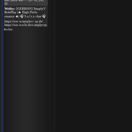
hier noch wer?^^ [07.02.202
4]
Webby:
[GERMAN] SimplyV
RolePlay |🔥 High-Perfo
rmance 🔥| 🎧 S a l t y chat 🎧
https://ww w.simplyv- rp.de/
https://ww w.n3z.de/s implyvrp
Archiv