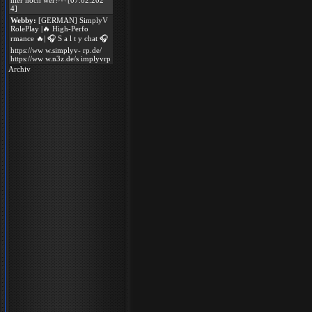
hier noch wer?^^ [07.02.202
4]
Webby:
[GERMAN] SimplyV
RolePlay |🔥 High-Perfo
rmance 🔥| 🎧 S a l t y chat 🎧
https://ww w.simplyv- rp.de/
https://ww w.n3z.de/s implyvrp
Archiv