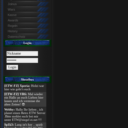
Joinus
Wars
Kasse
Awards
Regeln
History
Datenschutz
Login
Shoutbox
[ETW-FZ] Xperia:
Holzi war
hier wie geht’s euch
[ETW-FZ] VR6:
Mal wieder
ein Hallo an euch Lieben hier
lassen und ich vermisse die
alten Zeiten! 😎
Webby:
Hallo Ihr lieben , ich
planet einen Retro ETW Server
.Bitte meldet euch bei mir
unter ETW@ziegel ei.net !!!
Sp1k3:
Lang ist's her .. spielt