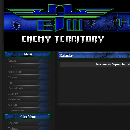
Menü
Kalender
News
Nur am 26 September 2
Forum
Mitglieder
Gbook
Links
Downloads
Gallery
Kalender
Kontakt
Impressum
Clan Menü
Squads
Fightus