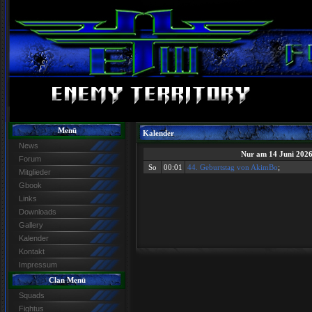
Menü
Kalender
News
Nur am 14 Juni 202
Forum
So
00:01
44. Geburtstag von AkimBo
;
Mitglieder
Gbook
Links
Downloads
Gallery
Kalender
Kontakt
Impressum
Clan Menü
Squads
Fightus