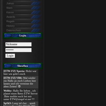
Joinus
Wars
Kasse
Awards
Regeln
History
Datenschutz
Login
Shoutbox
[ETW-FZ] Xperia:
Holzi war
hier wie geht’s euch
[ETW-FZ] VR6:
Mal wieder
ein Hallo an euch Lieben hier
lassen und ich vermisse die
alten Zeiten! 😎
Webby:
Hallo Ihr lieben , ich
planet einen Retro ETW Server
.Bitte meldet euch bei mir
unter ETW@ziegel ei.net !!!
Sp1k3:
Lang ist's her .. spielt