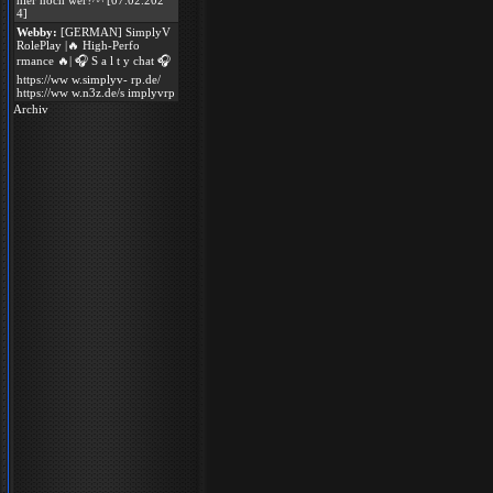
hier noch wer?^^ [07.02.202
4]
Webby:
[GERMAN] SimplyV
RolePlay |🔥 High-Perfo
rmance 🔥| 🎧 S a l t y chat 🎧
https://ww w.simplyv- rp.de/
https://ww w.n3z.de/s implyvrp
Archiv