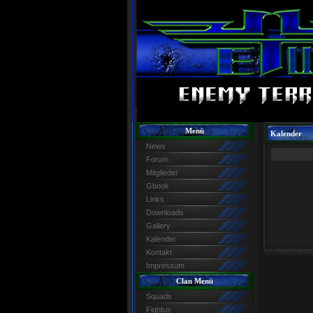
Menü
Kalender
News
Forum
Mitglieder
Gbook
Links
Downloads
Gallery
Kalender
Kontakt
Impressum
Clan Menü
Squads
Fightus