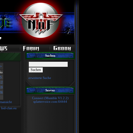
Suchen
>
So
5
erweiterte Suche
12
19
Server
26
Connect (Mumble V1.2.2)
splattervoice.com:64444
sansicht
)
lod-clan.eu