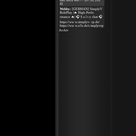
hier noch wer?^^ [07.02.202
4]
Webby:
[GERMAN] SimplyV
RolePlay |🔥 High-Perfo
rmance 🔥| 🎧 S a l t y chat 🎧
https://ww w.simplyv- rp.de/
https://ww w.n3z.de/s implyvrp
Archiv