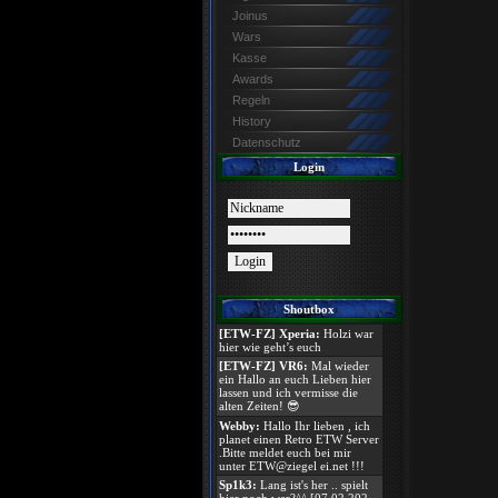
Joinus
Wars
Kasse
Awards
Regeln
History
Datenschutz
Login
Shoutbox
[ETW-FZ] Xperia:
Holzi war
hier wie geht’s euch
[ETW-FZ] VR6:
Mal wieder
ein Hallo an euch Lieben hier
lassen und ich vermisse die
alten Zeiten! 😎
Webby:
Hallo Ihr lieben , ich
planet einen Retro ETW Server
.Bitte meldet euch bei mir
unter ETW@ziegel ei.net !!!
Sp1k3:
Lang ist's her .. spielt